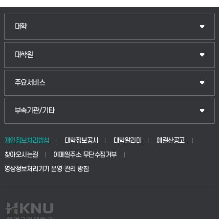
인문융합공공인재학부
대학
법경영학부
일반대학원
대학원
웰니스산업융합학부
산업대학원
입학안내
주요서비스
식물자원조경학부
공공정책대학원
웹메일
중앙도서관
부속기관/기타
동물생명융합학부
경영대학원
학사시스템(학부)
학생생활관(안성)
개인정보처리방침
대학정보공시
대학알리미
예결산공고
생명공학부
찾아오시는길
이메일주소 무단수집거부
교육대학원
학사시스템(전문학사 및 전공심화)
학생생활관(평택)
영상정보처리기기 운영·관리 방침
건설환경공학부
사이버캠퍼스(학부)
발전기금
사회안전시스템공학부
사이버캠퍼스(전문학사 및 전공심화)
산학협력단