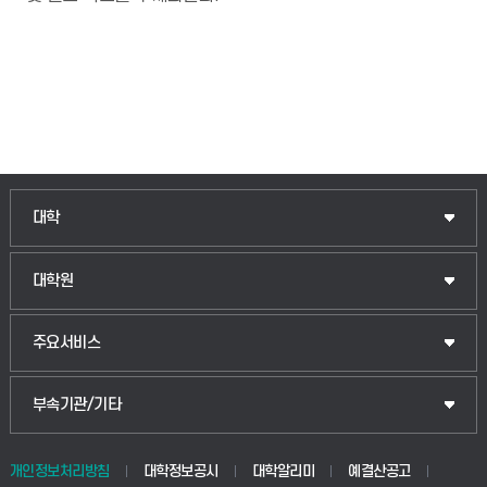
인문융합공공인재학부
대학
법경영학부
일반대학원
대학원
웰니스산업융합학부
산업대학원
입학안내
주요서비스
식물자원조경학부
공공정책대학원
웹메일
중앙도서관
부속기관/기타
동물생명융합학부
경영대학원
학사시스템(학부)
학생생활관(안성)
개인정보처리방침
대학정보공시
대학알리미
예결산공고