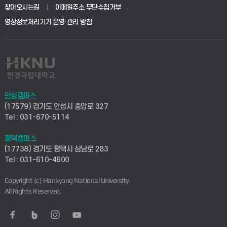
생명공학부
찾아오시는길
이메일주소 무단수집거부
교육대학원
학사시스템(전문학사 및 전공심화)
학생생활관(평택)
영상정보처리기기 운영·관리 방침
건설환경공학부
사이버캠퍼스(학부)
발전기금
사회안전시스템공학부
사이버캠퍼스(전문학사 및 전공심화)
산학협력단
식품생명화학공학부
시설바로처리서비스
취업지원센터
안성캠퍼스
(17579) 경기도 안성시 중앙로 327
컴퓨터응용수학부
연구실안전관리시스템
Tel : 031-670-5114
창업지원센터
ICT로봇기계공학부
평택캠퍼스
산학연구관리시스템
현장실습지원센터
(17738) 경기도 평택시 삼남로 283
Tel : 031-610-4600
전자전기공학부
찾아오시는길(안성)
평생교육원
Copyright (c) Hankyong National University.
디자인건축융합학부
All Rights Reserved.
찾아오시는길(평택)
정보전산원
AI융합학부
통학버스안내(안성)
UD메이커스페이스