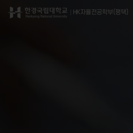
HK자율전공학부(평택)