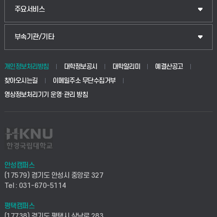
웰니스산업융합학부
산업대학원
입학안내
주요서비스
식물자원조경학부
공공정책대학원
웹메일
중앙도서관
부속기관/기타
동물생명융합학부
경영대학원
학사시스템(학부)
학생생활관(안성)
개인정보처리방침
대학정보공시
대학알리미
예결산공고
생명공학부
찾아오시는길
이메일주소 무단수집거부
교육대학원
학사시스템(전문학사 및 전공심화)
학생생활관(평택)
영상정보처리기기 운영·관리 방침
건설환경공학부
사이버캠퍼스(학부)
발전기금
사회안전시스템공학부
사이버캠퍼스(전문학사 및 전공심화)
산학협력단
식품생명화학공학부
시설바로처리서비스
취업지원센터
안성캠퍼스
(17579) 경기도 안성시 중앙로 327
컴퓨터응용수학부
연구실안전관리시스템
Tel : 031-670-5114
창업지원센터
ICT로봇기계공학부
평택캠퍼스
산학연구관리시스템
현장실습지원센터
(17738) 경기도 평택시 삼남로 283