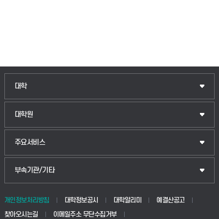
인문융합공공인재학부
대학
법경영학부
일반대학원
대학원
웰니스산업융합학부
산업대학원
입학안내
주요서비스
식물자원조경학부
공공정책대학원
웹메일
중앙도서관
부속기관/기타
동물생명융합학부
경영대학원
학사시스템(학부)
학생생활관(안성)
개인정보처리방침
대학정보공시
대학알리미
예결산공고
생명공학부
찾아오시는길
이메일주소 무단수집거부
교육대학원
학사시스템(전문학사 및 전공심화)