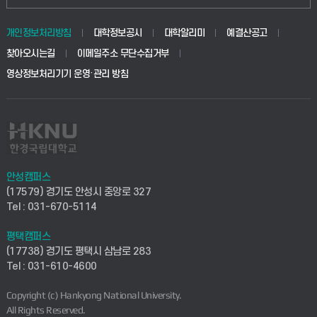
동물생명융합학부
경영대학원
학사시스템(학부)
학생생활관(안성)
개인정보처리방침
대학정보공시
대학알리미
예결산공고
생명공학부
찾아오시는길
이메일주소 무단수집거부
교육대학원
학사시스템(전문학사 및 전공심화)
학생생활관(평택)
영상정보처리기기 운영·관리 방침
건설환경공학부
사이버캠퍼스(학부)
발전기금
사회안전시스템공학부
사이버캠퍼스(전문학사 및 전공심화)
산학협력단
식품생명화학공학부
시설바로처리서비스
취업지원센터
안성캠퍼스
(17579) 경기도 안성시 중앙로 327
컴퓨터응용수학부
연구실안전관리시스템
Tel : 031-670-5114
창업지원센터
ICT로봇기계공학부
평택캠퍼스
산학연구관리시스템
현장실습지원센터
(17738) 경기도 평택시 삼남로 283
Tel : 031-610-4600
전자전기공학부
찾아오시는길(안성)
평생교육원
Copyright (c) Hankyong National University.
디자인건축융합학부
All Rights Reserved.
찾아오시는길(평택)