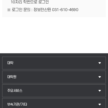
10자리 학번으로 로그인
로그인 문의 : 정보전산원 031-610-4690
인문융합공공인재학부
대학
법경영학부
일반대학원
대학원
웰니스산업융합학부
산업대학원
입학안내
주요서비스
식물자원조경학부
공공정책대학원
웹메일
중앙도서관
부속기관/기타