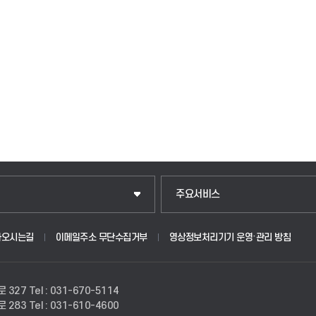
입학안내
주요서비스
웹메일
아오시는길
이메일주소 무단수집거부
영상정보처리기기 운영·관리 방침
원
학사시스템(학부)
로 327
Tel : 031-670-5114
학사시스템(전문학사 및 전공심화)
로 283
Tel : 031-610-4600