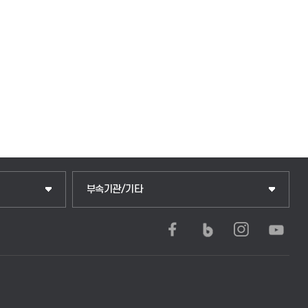
중앙도서관
부속기관/기타
학생생활관(안성)
학생생활관(평택)
발전기금