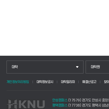
인문융합공공인재학부
일반대학원
대학
대학원
법경영학부
산업대학원
개인정보처리방침
대학정보공시
대학알리미
예결산공고
찾
웰니스산업융합학부
공공정책대학
안성캠퍼스
(17579) 경기도 안성시 중앙
식물자원조경학부
경영대학원
평택캠퍼스
(17738) 경기도 평택시 삼남