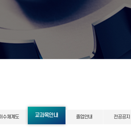
교과목안내
이수체계도
졸업안내
전공공지