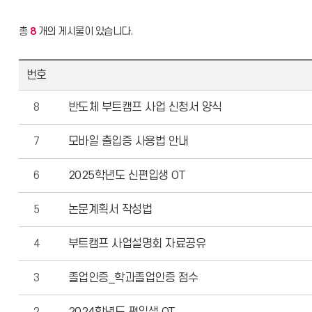
총
8
개의 게시물이 있습니다.
번호
8
반도체 부트캠프 사업 신청서 양식
7
모바일 출입증 사용법 안내
6
2025학년도 신편입생 OT
5
논문계획서 작성법
4
부트캠프 사업설명회 자료공유
3
졸업인증_학과졸업인증 점수