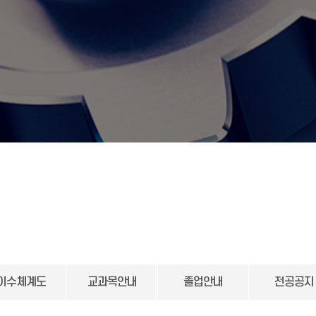
이수체계도
교과목안내
졸업안내
전공공지