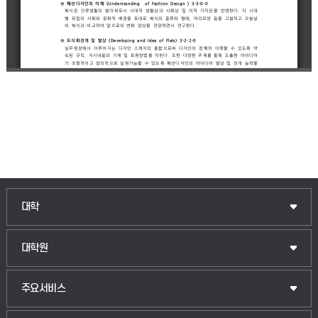
인문융합공공인재학부
대학
법경영학부
일반대학원
대학원
웰니스산업융합학부
산업대학원
입학안내
주요서비스
식물자원조경학부