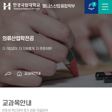
2
웰니스산업융합학부
의류산업학전공
교과목안내
교과목안내