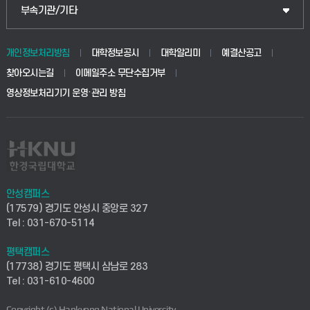
공공정책대학원
웹메일
중앙도서관
부속기관/기타
동물생명융합학부
경영대학원
학사시스템(학부)
학생생활관(안성)
개인정보처리방침
대학정보공시
대학알리미
예결산공고
생명공학부
찾아오시는길
이메일주소 무단수집거부
교육대학원
학사시스템(전문학사 및 전공심화)
학생생활관(평택)
영상정보처리기기 운영·관리 방침
건설환경공학부
사이버캠퍼스(학부)
발전기금
사회안전시스템공학부
사이버캠퍼스(전문학사 및 전공심화)
산학협력단
식품생명화학공학부
시설바로처리서비스
취업지원센터
안성캠퍼스
(17579) 경기도 안성시 중앙로 327
컴퓨터응용수학부
연구실안전관리시스템
Tel : 031-670-5114
창업지원센터
ICT로봇기계공학부
평택캠퍼스
산학연구관리시스템
현장실습지원센터
(17738) 경기도 평택시 삼남로 283
Tel : 031-610-4600
전자전기공학부
찾아오시는길(안성)
평생교육원
Copyright (c) Hankyong National University.