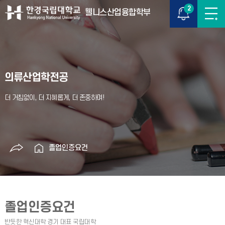
2
웰니스산업융합학부
의류산업학전공
졸업인증요건
졸업인증요건