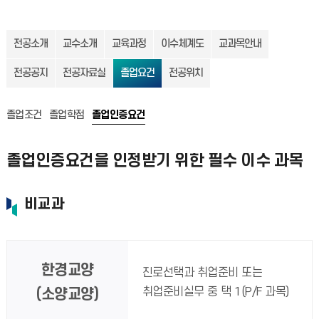
전공소개
교수소개
교육과정
이수체계도
교과목안내
전공공지
전공자료실
졸업요건
전공위치
졸업조건
졸업학점
졸업인증요건
졸업인증요건을 인정받기 위한 필수 이수 과목
비교과
한경교양
진로선택과 취업준비 또는
취업준비실무 중 택 1(P/F 과목)
(소양교양)