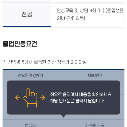
인성교육 및 상담 4회 이수(편입생은
전공
2회) (P/F 과목)
졸업인증요건
각 선택영역에서 획득한 합산 점수가 2.0 이상
선택영역 (분야)
세부분야
800
외국어 (TOEIC)
700
600
컴퓨터
자격증 취득