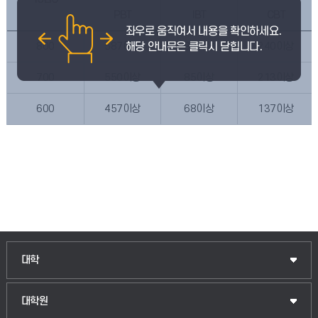
PBT
IBT
CBT
800
587이상
98이상
240이상
700
550이상
85이상
213이상
600
457이상
68이상
137이상
인문융합공공인재학부
대학
법경영학부
일반대학원
대학원