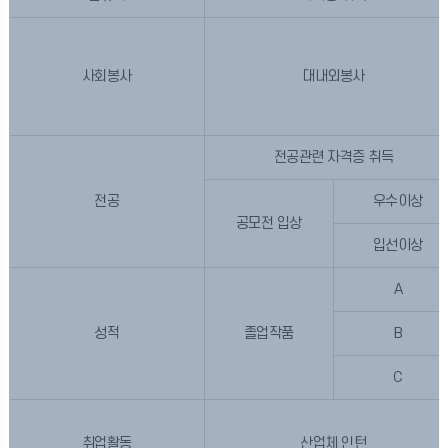
사회봉사
대내외봉사
전공관련 자격증 취득
전공
우수이상
공모전 입상
입선이상
A
성적
졸업작품
B
C
취업활동
산업체 인턴