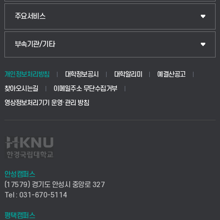
웰니스산업융합학부
산업대학원
입학안내
주요서비스
식물자원조경학부
공공정책대학원
웹메일
중앙도서관
부속기관/기타
동물생명융합학부
경영대학원
학사시스템(학부)
학생생활관(안성)
개인정보처리방침
대학정보공시
대학알리미
예결산공고
생명공학부
찾아오시는길
이메일주소 무단수집거부
교육대학원
학사시스템(전문학사 및 전공심화)
학생생활관(평택)
영상정보처리기기 운영·관리 방침
건설환경공학부
사이버캠퍼스(학부)
발전기금
사회안전시스템공학부
사이버캠퍼스(전문학사 및 전공심화)
산학협력단
식품생명화학공학부
시설바로처리서비스
취업지원센터
안성캠퍼스
(17579) 경기도 안성시 중앙로 327
컴퓨터응용수학부
연구실안전관리시스템
Tel : 031-670-5114
창업지원센터
ICT로봇기계공학부
평택캠퍼스