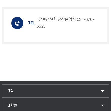
: 정보전산원 전산운영팀 031-670-
TEL
5529
인문융합공공인재학부
대학
법경영학부
일반대학원
대학원