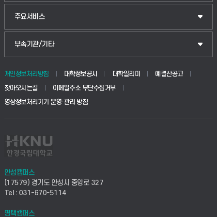
웰니스산업융합학부
산업대학원
입학안내
주요서비스
식물자원조경학부
공공정책대학원
웹메일
중앙도서관
부속기관/기타
동물생명융합학부
경영대학원
학사시스템(학부)
학생생활관(안성)
개인정보처리방침
대학정보공시
대학알리미
예결산공고
생명공학부
찾아오시는길
이메일주소 무단수집거부
교육대학원
학사시스템(전문학사 및 전공심화)
학생생활관(평택)
영상정보처리기기 운영·관리 방침
건설환경공학부
사이버캠퍼스(학부)
발전기금
사회안전시스템공학부
사이버캠퍼스(전문학사 및 전공심화)
산학협력단
식품생명화학공학부
시설바로처리서비스
취업지원센터
안성캠퍼스
(17579) 경기도 안성시 중앙로 327
컴퓨터응용수학부
연구실안전관리시스템
Tel : 031-670-5114
창업지원센터
ICT로봇기계공학부
평택캠퍼스