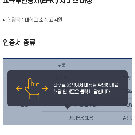
교육부인증서(EPKI) 서비스 대상
한경국립대학교 소속 교직원
인증서 종류
구분
개인용
교육부 
전자관인용(기관용)
교육부,
기관용
특수목적용(업무용)
특정업
서버용/SSL용
컴퓨터 