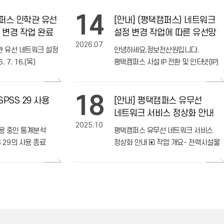
14
캠퍼스 인학관 유선
[안내] (평택캠퍼스) 네트워크
 변경 작업 완료
설정 변경 작업에 따른 유선망
2026.07
서비스 중단 안내
 유선 네트워크 설정
안녕하세요.정보전산원입니다.
 7. 16.(목)
평택캠퍼스 사설 IP 전환 및 인터넷(IP)
적으로 완료되었습니다.
전화 교체를 위한 네트워크 설정 변경
크 운영 상태를
작업을 다음과 같이 실시할 예정이오니,
18
 20.(
업무에 참고하여 주시기 바랍니다
PSS 29 사용
[안내] 평택캠퍼스 유무선
네트워크 서비스 정상화 안내
2025.10
용 중인 통계분석
평택캠퍼스 유무선 네트워크 서비스
[시각미디어디자인전공] 국제
디자인 공모전서 잇단 수상
 29의 사용 종료
정상화 안내 ▣ 작업 개요- 전력시설물
이 안내드립니다.1.
법정검사에 따른 평택캠퍼스 전체 정전
2026.07.23
 SPSS
및 네트워크 장비 재가동 ▣ 정상화
atistics
현황- 전력공급 재개 후 네트워크