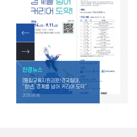
한경뉴스
[통합교육지원과]한경국립대,
“청년, 경계를 넘어 커리어 도약”
경계선지능청년 진로지원 사업 운영
2026.08.06
2