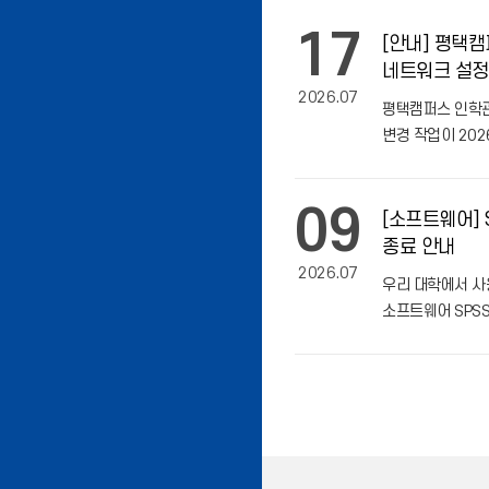
17
[안내] 평택
네트워크 설정
2026.07
평택캠퍼스 인학관
변경 작업이 2026.
22:30경 정상
작업 이후 네트워
09
확인하기 위하여 7.
[소프트웨어] S
종료 안내
2026.07
우리 대학에서 사
소프트웨어 SPSS
일정을 아래와 같
대상 소프트웨어 :
29(KoreaPlus St