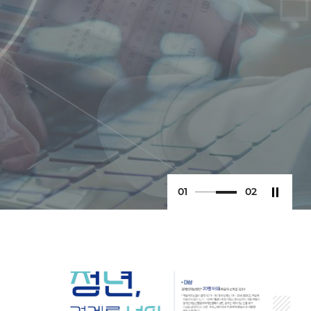
0
2
0
2