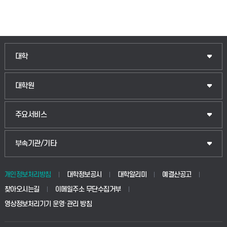
인문융합공공인재학부
대학
법경영학부
일반대학원
대학원
웰니스산업융합학부
산업대학원
입학안내
주요서비스
식물자원조경학부
공공정책대학원
웹메일
중앙도서관
부속기관/기타
동물생명융합학부
경영대학원
학사시스템(학부)
학생생활관(안성)
개인정보처리방침
대학정보공시
대학알리미
예결산공고
생명공학부
찾아오시는길
이메일주소 무단수집거부
교육대학원
학사시스템(전문학사 및 전공심화)
학생생활관(평택)
영상정보처리기기 운영·관리 방침
건설환경공학부
사이버캠퍼스(학부)
발전기금