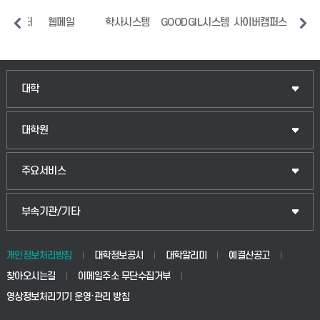
지원센터
웹메일
학사시스템
GOODGIL시스템
사이버캠퍼스
중
인문융합공공인재학부
대학
법경영학부
일반대학원
대학원
웰니스산업융합학부
산업대학원
입학안내
주요서비스
식물자원조경학부
공공정책대학원
웹메일
중앙도서관
부속기관/기타
동물생명융합학부
경영대학원
학사시스템(학부)
학생생활관(안성)
개인정보처리방침
대학정보공시
대학알리미
예결산공고
생명공학부
찾아오시는길
이메일주소 무단수집거부
교육대학원
학사시스템(전문학사 및 전공심화)
학생생활관(평택)
영상정보처리기기 운영·관리 방침
건설환경공학부
사이버캠퍼스(학부)