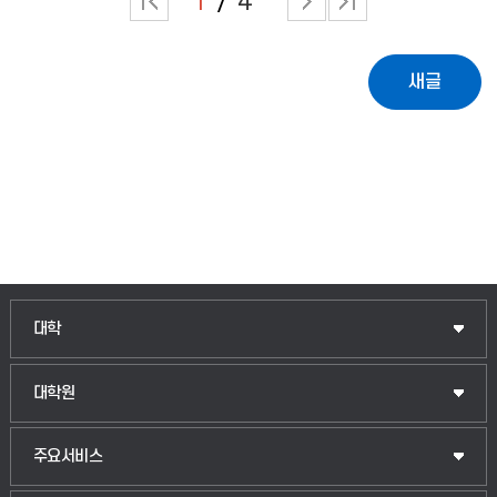
1
4
인문융합공공인재학부
대학
법경영학부
일반대학원
대학원
웰니스산업융합학부
산업대학원
입학안내
주요서비스