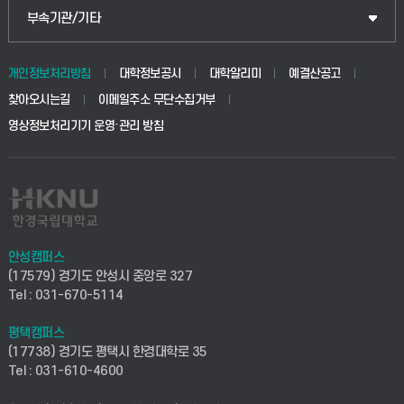
식물자원조경학부
공공정책대학원
웹메일
중앙도서관
부속기관/기타
동물생명융합학부
경영대학원
학사시스템(학부)
학생생활관(안성)
개인정보처리방침
대학정보공시
대학알리미
예결산공고
생명공학부
찾아오시는길
이메일주소 무단수집거부
교육대학원
학사시스템(전문학사 및 전공심화)
학생생활관(평택)
영상정보처리기기 운영·관리 방침
건설환경공학부
사이버캠퍼스(학부)
발전기금
사회안전시스템공학부
사이버캠퍼스(전문학사 및 전공심화)
산학협력단
식품생명화학공학부
시설바로처리서비스
취업지원센터
안성캠퍼스
(17579) 경기도 안성시 중앙로 327
컴퓨터응용수학부
연구실안전관리시스템
Tel : 031-670-5114
창업지원센터
ICT로봇기계공학부
평택캠퍼스
산학연구관리시스템
현장실습지원센터
(17738) 경기도 평택시 한경대학로 35
Tel : 031-610-4600
전자전기공학부
찾아오시는길(안성)
평생교육원