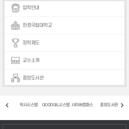
입학안내
한경국립대학교
장학제도
교수소개
중앙도서관
일
학사시스템
GOODGIL시스템
사이버캠퍼스
중앙도서관
장애