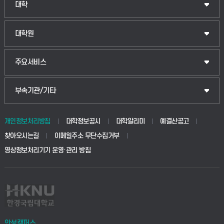
인문융합공공인재학부
대학
법경영학부
일반대학원
대학원
웰니스산업융합학부
산업대학원
입학안내
주요서비스
식물자원조경학부
공공정책대학원
웹메일
중앙도서관
부속기관/기타
동물생명융합학부
경영대학원
학사시스템(학부)
학생생활관(안성)
개인정보처리방침
대학정보공시
대학알리미
예결산공고
생명공학부
찾아오시는길
이메일주소 무단수집거부
교육대학원
학사시스템(전문학사 및 전공심화)
학생생활관(평택)
영상정보처리기기 운영·관리 방침
건설환경공학부
사이버캠퍼스(학부)
발전기금
사회안전시스템공학부
사이버캠퍼스(전문학사 및 전공심화)
산학협력단
식품생명화학공학부
시설바로처리서비스
취업지원센터
안성캠퍼스