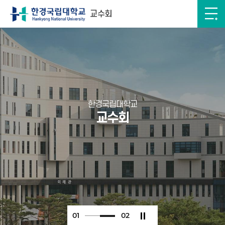
교수회
한경국립대학교
교수회
0
2
0
2