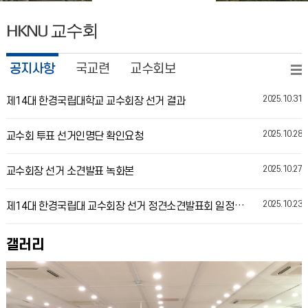
HKNU
교수회
공지사항
국교련
교수회보
2025.10.31
제14대 한경국립대학교 교수회장 선거 결과
2025.10.28
교수회 투표 선거인명단 확인요청
2025.10.27
교수회장 선거 소견발표 녹화본
2025.10.23
제14대 한경국립대 교수회장 선거 정견소견발표회 일정 안내
갤러리