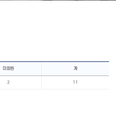
미화원
계
2
11