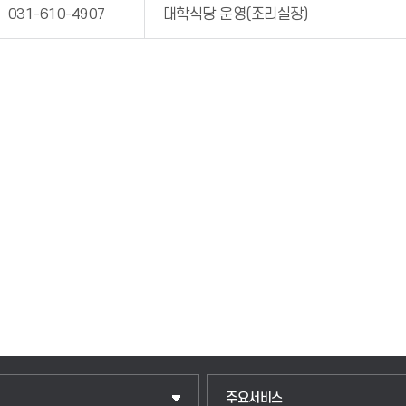
031-610-4907
대학식당 운영(조리실장)
입학안내
주요서비스