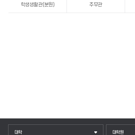
학생생활관(분원)
주무관
인문융합공공인재학부
일반대학원
대학
대학원