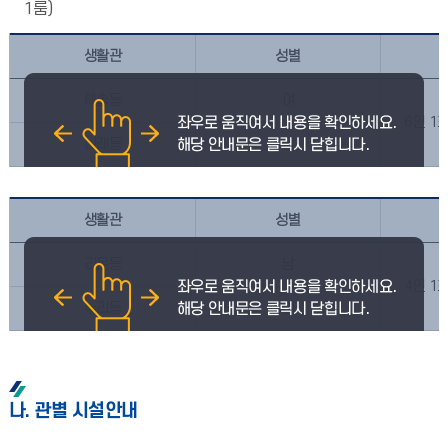
1룸)
생활관
성별
해솔동
여
6인 1
나래동
남
생활관
성별
라온동
남
4인 1
누리동
여
나. 관별 시설안내