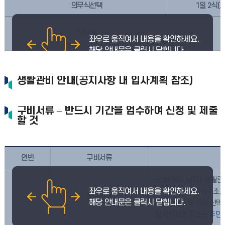
의무식선택
1일 2식(조
식단가
생활관비 안내(공지사항 내 입사계획 참조)
구비서류 – 반드시 기간을 엄수하여 신청 및 제출
할 것
연번
구비서류
-성별(여자, 남자), 생활관(
- 식사 2식(조, 중식 / 조, 
1
입사원서
- 성별, 호실 및 식사 선
-입사원서의 주소는 주민