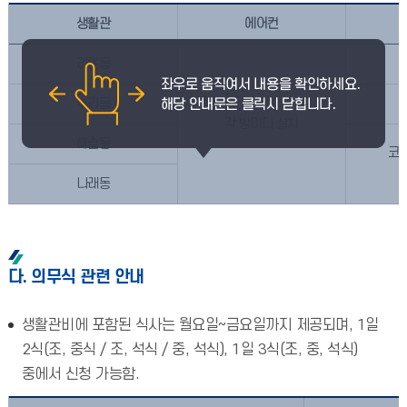
생활관
에어컨
라온동
누리동
각 방마다 설치
해솔동
코인
나래동
다. 의무식 관련 안내
생활관비에 포함된 식사는 월요일~금요일까지 제공되며, 1일
2식(조, 중식 / 조, 석식 / 중, 석식), 1일 3식(조, 중, 석식)
중에서 신청 가능함.