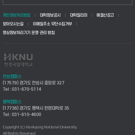
동물생명융합학부
경영대학원
학사시스템(학부)
학생생활관(안성)
개인정보처리방침
대학정보공시
대학알리미
예결산공고
생명공학부
찾아오시는길
이메일주소 무단수집거부
교육대학원
학사시스템(전문학사 및 전공심화)
학생생활관(평택)
영상정보처리기기 운영·관리 방침
건설환경공학부
사이버캠퍼스(학부)
발전기금
사회안전시스템공학부
사이버캠퍼스(전문학사 및 전공심화)
산학협력단
식품생명화학공학부
시설바로처리서비스
취업지원센터
안성캠퍼스
(17579) 경기도 안성시 중앙로 327
컴퓨터응용수학부
연구실안전관리시스템
Tel : 031-670-5114
창업지원센터
ICT로봇기계공학부
평택캠퍼스
산학연구관리시스템
현장실습지원센터
(17738) 경기도 평택시 한경대학로 35
Tel : 031-610-4600
전자전기공학부
찾아오시는길(안성)
평생교육원
Copyright (c) Hankyong National University.
디자인건축융합학부
All Rights Reserved.