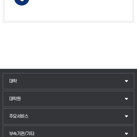
인문융합공공인재학부
대학
법경영학부
일반대학원
대학원
웰니스산업융합학부
산업대학원
입학안내
주요서비스
식물자원조경학부
공공정책대학원
웹메일
중앙도서관
부속기관/기타