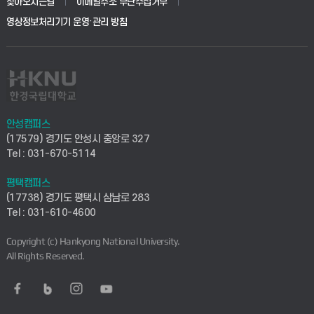
찾아오시는길
이메일주소 무단수집거부
교육대학원
학사시스템(전문학사 및 전공심화)
학생생활관(평택)
영상정보처리기기 운영·관리 방침
건설환경공학부
사이버캠퍼스(학부)
발전기금
사회안전시스템공학부
사이버캠퍼스(전문학사 및 전공심화)
산학협력단
식품생명화학공학부
시설바로처리서비스
취업지원센터
안성캠퍼스
(17579) 경기도 안성시 중앙로 327
컴퓨터응용수학부
연구실안전관리시스템
Tel : 031-670-5114
창업지원센터
ICT로봇기계공학부
평택캠퍼스
산학연구관리시스템
현장실습지원센터
(17738) 경기도 평택시 삼남로 283
Tel : 031-610-4600
전자전기공학부
찾아오시는길(안성)
평생교육원
Copyright (c) Hankyong National University.
디자인건축융합학부
All Rights Reserved.
찾아오시는길(평택)
정보전산원
AI융합학부
통학버스안내(안성)
UD메이커스페이스