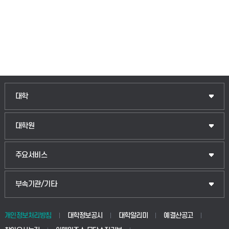
인문융합공공인재학부
대학
법경영학부
일반대학원
대학원
웰니스산업융합학부
산업대학원
입학안내
주요서비스
식물자원조경학부
공공정책대학원
웹메일
중앙도서관
부속기관/기타
동물생명융합학부
경영대학원
학사시스템(학부)
학생생활관(안성)
개인정보처리방침
대학정보공시
대학알리미
예결산공고
생명공학부