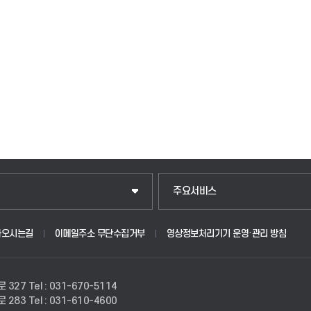
입학안내
주요서비스
웹메일
아오시는길
이메일주소 무단수집거부
영상정보처리기기 운영·관리 방침
원
학사시스템(학부)
로 327
Tel : 031-670-5114
학사시스템(전문학사 및 전공심화)
로 283
Tel : 031-610-4600