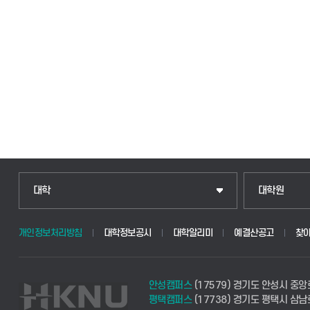
인문융합공공인재학부
일반대학원
대학
대학원
법경영학부
산업대학원
개인정보처리방침
대학정보공시
대학알리미
예결산공고
찾
웰니스산업융합학부
공공정책대학
안성캠퍼스
(17579) 경기도 안성시 중앙
식물자원조경학부
경영대학원
평택캠퍼스
(17738) 경기도 평택시 삼남