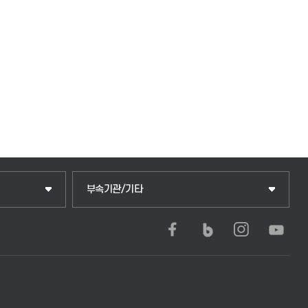
중앙도서관
부속기관/기타
학생생활관(안성)
학생생활관(평택)
발전기금