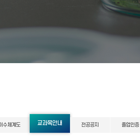
교과목안내
이수체계도
전공공지
졸업인증