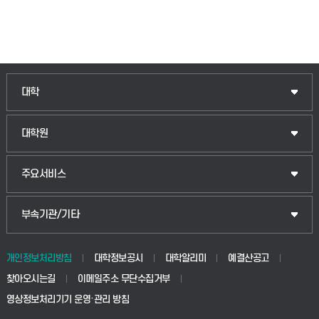
인문융합공공인재학부
대학
법경영학부
일반대학원
대학원
웰니스산업융합학부
산업대학원
입학안내
주요서비스
식물자원조경학부
공공정책대학원
웹메일
중앙도서관
부속기관/기타
동물생명융합학부
경영대학원
학사시스템(학부)
학생생활관(안성)
개인정보처리방침
대학정보공시
대학알리미
예결산공고
생명공학부
찾아오시는길
이메일주소 무단수집거부
교육대학원
학사시스템(전문학사 및 전공심화)
학생생활관(평택)
영상정보처리기기 운영·관리 방침
건설환경공학부