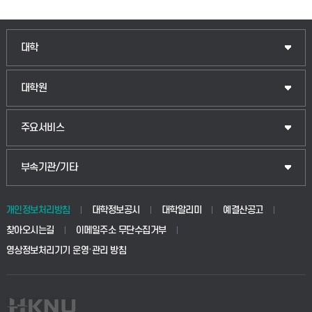
인문융합공공인재학부
대학
법경영학부
일반대학원
대학원
웰니스산업융합학부
산업대학원
입학안내
주요서비스
식물자원조경학부
공공정책대학원
웹메일
중앙도서관
부속기관/기타
동물생명융합학부
경영대학원
학사시스템(학부)
학생생활관(안성)
개인정보처리방침
대학정보공시
대학알리미
예결산공고
생명공학부
찾아오시는길
이메일주소 무단수집거부
교육대학원
학사시스템(전문학사 및 전공심화)
학생생활관(평택)
영상정보처리기기 운영·관리 방침
건설환경공학부
사이버캠퍼스(학부)
발전기금
사회안전시스템공학부
사이버캠퍼스(전문학사 및 전공심화)
산학협력단