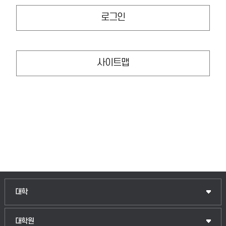
로그인
사이트맵
인문융합공공인재학부
대학
법경영학부
일반대학원
대학원