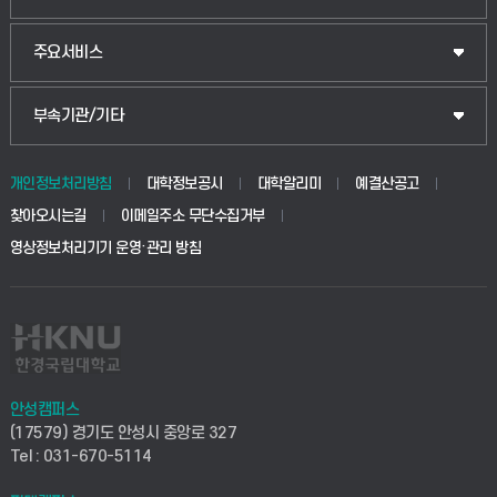
웰니스산업융합학부
산업대학원
입학안내
주요서비스
식물자원조경학부
공공정책대학원
웹메일
중앙도서관
부속기관/기타
동물생명융합학부
경영대학원
학사시스템(학부)
학생생활관(안성)
개인정보처리방침
대학정보공시
대학알리미
예결산공고
생명공학부
찾아오시는길
이메일주소 무단수집거부
교육대학원
학사시스템(전문학사 및 전공심화)
학생생활관(평택)
영상정보처리기기 운영·관리 방침
건설환경공학부
사이버캠퍼스(학부)
발전기금
사회안전시스템공학부
사이버캠퍼스(전문학사 및 전공심화)
산학협력단
식품생명화학공학부
시설바로처리서비스
취업지원센터
안성캠퍼스
(17579) 경기도 안성시 중앙로 327
컴퓨터응용수학부
연구실안전관리시스템
Tel : 031-670-5114
창업지원센터