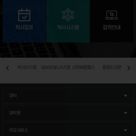
학사일정
학사시스템
입학안내
일
학사시스템
GOODGIL시스템
사이버캠퍼스
중앙도서관
장애
인문융합공공인재학부
대학
법경영학부
일반대학원
대학원
웰니스산업융합학부
산업대학원
입학안내
주요서비스