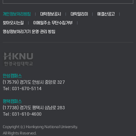
동물생명융합학부
경영대학원
학사시스템(학부)
학생생활관(안성)
개인정보처리방침
대학정보공시
대학알리미
예결산공고
생명공학부
찾아오시는길
이메일주소 무단수집거부
교육대학원
학사시스템(전문학사 및 전공심화)
학생생활관(평택)
영상정보처리기기 운영·관리 방침
건설환경공학부
사이버캠퍼스(학부)
발전기금
사회안전시스템공학부
사이버캠퍼스(전문학사 및 전공심화)
산학협력단
식품생명화학공학부
시설바로처리서비스
취업지원센터
안성캠퍼스
(17579) 경기도 안성시 중앙로 327
컴퓨터응용수학부
연구실안전관리시스템
Tel : 031-670-5114
창업지원센터
ICT로봇기계공학부
평택캠퍼스
산학연구관리시스템
현장실습지원센터
(17738) 경기도 평택시 삼남로 283
Tel : 031-610-4600
전자전기공학부
찾아오시는길(안성)
평생교육원
Copyright (c) Hankyong National University.
디자인건축융합학부
All Rights Reserved.
찾아오시는길(평택)