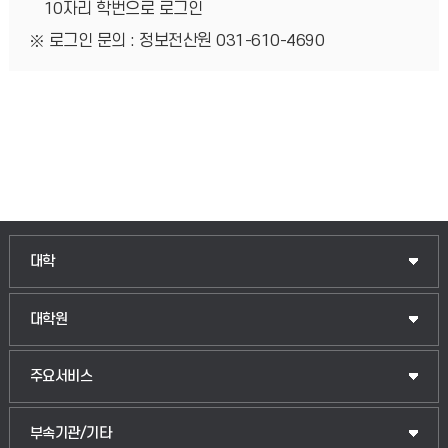
10자리 학번으로 로그인
로그인 문의 : 정보전산원 031-610-4690
인문융합공공인재학부
대학
법경영학부
일반대학원
대학원
웰니스산업융합학부
산업대학원
입학안내
주요서비스
식물자원조경학부
공공정책대학원
웹메일
중앙도서관
부속기관/기타