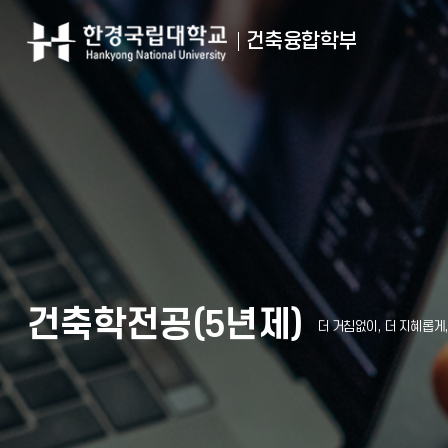
건축융합학부
건축학전공(5년제)