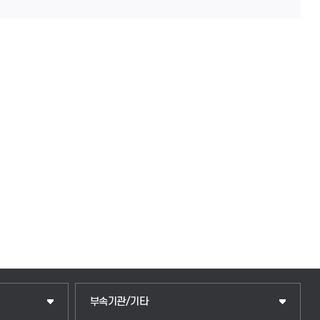
중앙도서관
부속기관/기타