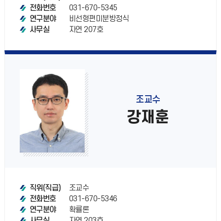
031-670-5345
전화번호
비선형편미분방정식
연구분야
자연 207호
사무실
조교수
강재훈
조교수
직위(직급)
031-670-5346
전화번호
확률론
연구분야
자연 203호
사무실