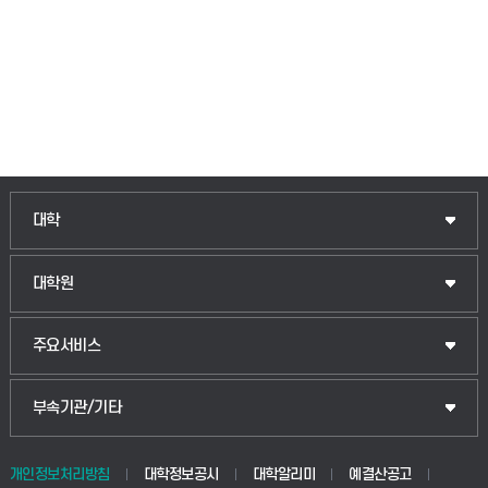
인문융합공공인재학부
대학
법경영학부
일반대학원
대학원
웰니스산업융합학부
산업대학원
입학안내
주요서비스
식물자원조경학부
공공정책대학원
웹메일
중앙도서관
부속기관/기타
동물생명융합학부
경영대학원
학사시스템(학부)
학생생활관(안성)
개인정보처리방침
대학정보공시
대학알리미
예결산공고