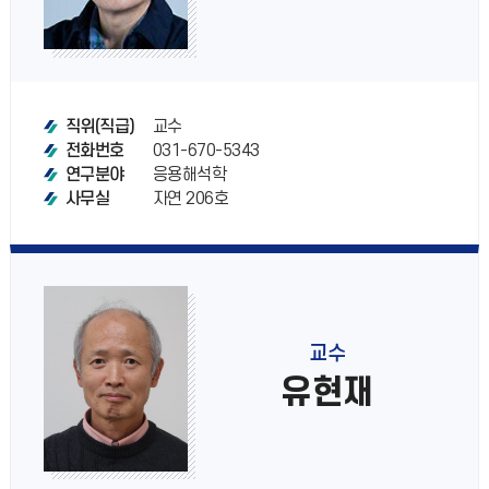
교수
직위(직급)
031-670-5343
전화번호
응용해석학
연구분야
자연 206호
사무실
교수
유현재