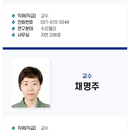
교수
직위(직급)
031-670-5344
전화번호
수리물리
연구분야
자연 208호
사무실
교수
채명주
교수
직위(직급)