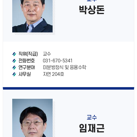
박상돈
교수
직위(직급)
031-670-5341
전화번호
미분방정식 및 응용수학
연구분야
자연 204호
사무실
교수
임재근