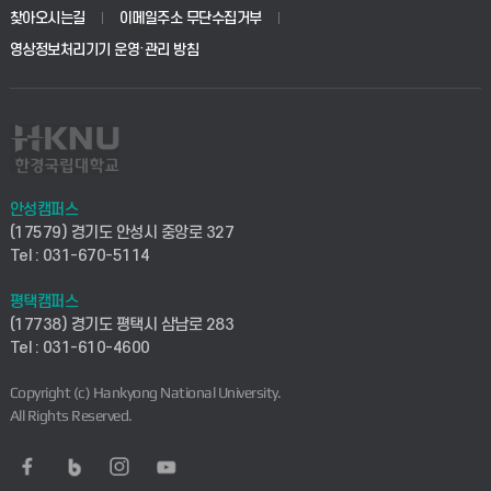
생명공학부
찾아오시는길
이메일주소 무단수집거부
교육대학원
학사시스템(전문학사 및 전공심화)
학생생활관(평택)
영상정보처리기기 운영·관리 방침
건설환경공학부
사이버캠퍼스(학부)
발전기금
사회안전시스템공학부
사이버캠퍼스(전문학사 및 전공심화)
산학협력단
식품생명화학공학부
시설바로처리서비스
취업지원센터
안성캠퍼스
(17579) 경기도 안성시 중앙로 327
컴퓨터응용수학부
연구실안전관리시스템
Tel : 031-670-5114
창업지원센터
ICT로봇기계공학부
평택캠퍼스
산학연구관리시스템
현장실습지원센터
(17738) 경기도 평택시 삼남로 283
Tel : 031-610-4600
전자전기공학부
찾아오시는길(안성)
평생교육원
Copyright (c) Hankyong National University.
디자인건축융합학부
All Rights Reserved.
찾아오시는길(평택)
정보전산원
AI융합학부
통학버스안내(안성)
UD메이커스페이스