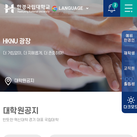
2
LANGUAGE
예비
HKNU 광장
한경인
재학생
교직원
대학원공지
졸업생
대학원공지