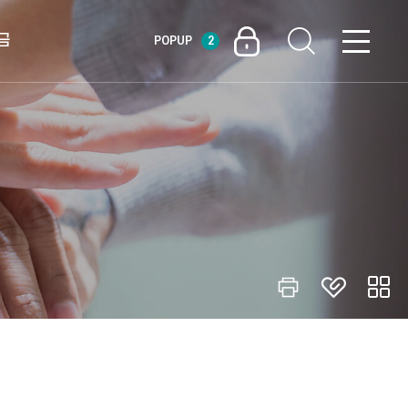
금
POPUP
2