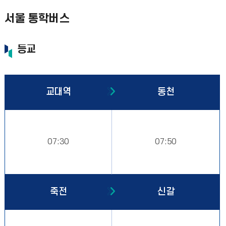
서울 통학버스
등교
교대역
동천
07:30
07:50
죽전
신갈