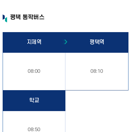
평택 통학버스
지제역
평택역
08:00
08:10
학교
08:50