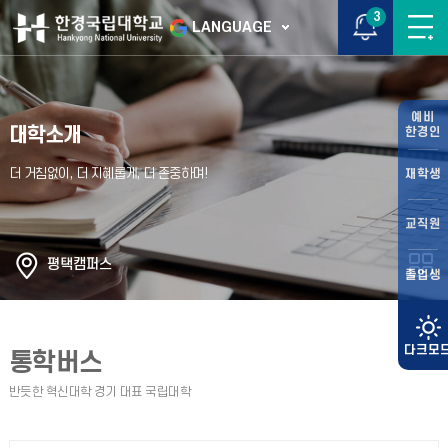
3
LANGUAGE
예비
대학소개
한경인
재학생
교직원
평택캠퍼스
졸업생
통학버스