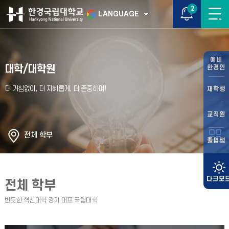
2
LANGUAGE
예비
대학/대학원
한경인
재학생
교직원
전체 학부
졸업생
전체 학부