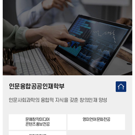
인문융합공공인재학부
인문사회과학의 융합적 지식을 갖춘 창의인재 양성
문예창작미디어
영미언어문화전공
콘텐츠홍보전공