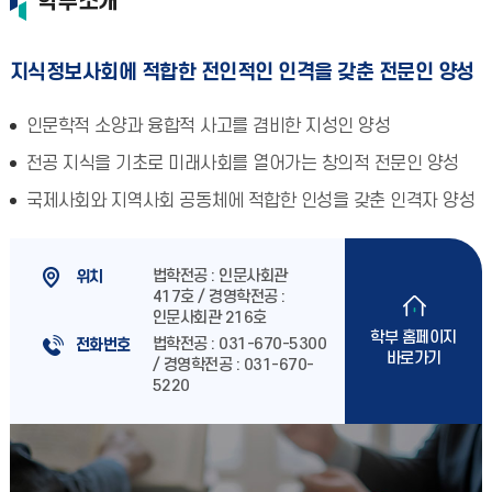
학부소개
지식정보사회에 적합한 전인적인 인격을 갖춘 전문인 양성
인문학적 소양과 융합적 사고를 겸비한 지성인 양성
전공 지식을 기초로 미래사회를 열어가는 창의적 전문인 양성
국제사회와 지역사회 공동체에 적합한 인성을 갖춘 인격자 양성
법학전공 : 인문사회관
위치
417호 / 경영학전공 :
인문사회관 216호
학부 홈페이지
법학전공 : 031-670-5300
전화번호
바로가기
/ 경영학전공 : 031-670-
5220