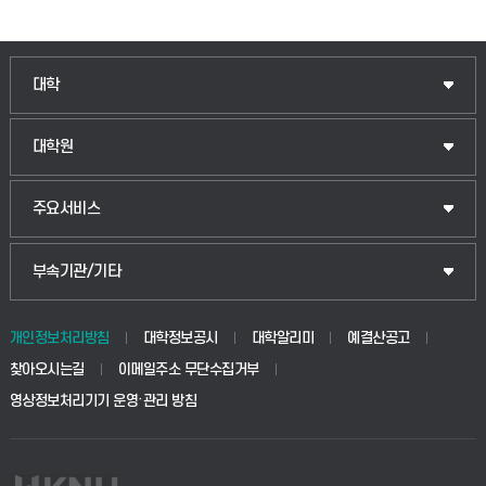
인문융합공공인재학부
대학
법경영학부
일반대학원
대학원
웰니스산업융합학부
산업대학원
입학안내
주요서비스
식물자원조경학부
공공정책대학원
웹메일
중앙도서관
부속기관/기타
동물생명융합학부
경영대학원
학사시스템(학부)
학생생활관(안성)
개인정보처리방침
대학정보공시
대학알리미
예결산공고
생명공학부
찾아오시는길
이메일주소 무단수집거부
교육대학원
학사시스템(전문학사 및 전공심화)
학생생활관(평택)
영상정보처리기기 운영·관리 방침
건설환경공학부
사이버캠퍼스(학부)
발전기금
사회안전시스템공학부