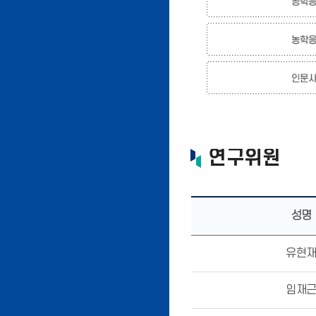
연구위원
성명
유현
임재