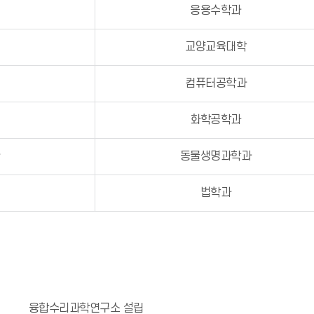
주
응용수학과
수
교양교육대학
연
컴퓨터공학과
일
화학공학과
환
동물생명과학과
일
법학과
융합수리과학연구소 설립