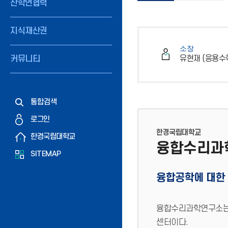
산학연협력
지식재산권
소장
유현재 (응용수
커뮤니티
통합검색
로그인
한경국립대학교
한경국립대학교
융합수리과
SITEMAP
융합공학에 대한 
융합수리과학연구소는 
센터이다.