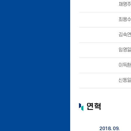
채명
최용
김숙
임영
이득
신동
연혁
2018. 09.