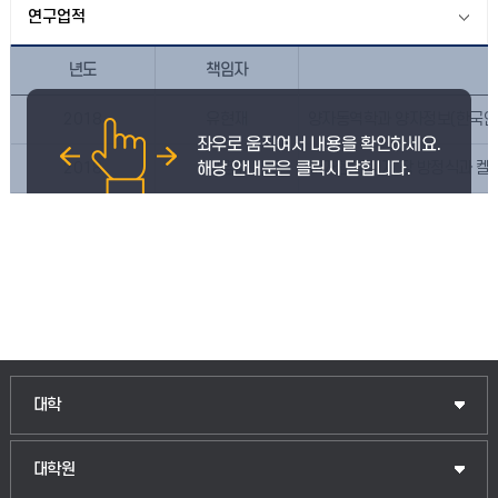
연구업적
년도
책임자
2018
유현재
양자동역학과 양자정보(한국연
2018
채명주
비가환 게이지 장 방정식과 켈
인문융합공공인재학부
대학
법경영학부
일반대학원
대학원