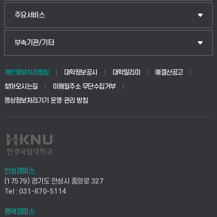
웰니스산업융합학부
산업대학원
입학안내
주요서비스
식물자원조경학부
공공정책대학원
웹메일
중앙도서관
부속기관/기타
동물생명융합학부
경영대학원
학사시스템(학부)
학생생활관(안성)
개인정보처리방침
대학정보공시
대학알리미
예결산공고
생명공학부
찾아오시는길
이메일주소 무단수집거부
교육대학원
학사시스템(전문학사 및 전공심화)
학생생활관(평택)
영상정보처리기기 운영·관리 방침
건설환경공학부
사이버캠퍼스(학부)
발전기금
사회안전시스템공학부
사이버캠퍼스(전문학사 및 전공심화)
산학협력단
식품생명화학공학부
시설바로처리서비스
취업지원센터
안성캠퍼스
(17579) 경기도 안성시 중앙로 327
컴퓨터응용수학부
연구실안전관리시스템
Tel : 031-670-5114
창업지원센터
ICT로봇기계공학부
평택캠퍼스
산학연구관리시스템