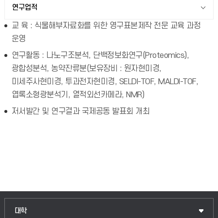
연구업적
교 육 : 식물해부자료화를 위한 영구표본제작 전문 교육 과정
운영
연구활동 : 나노구조분석, 단백정보화연구(Proteomics),
광합성분석, 농약잔류분(보유장비 : 원자현미경,
미세주사현미경, 투과전자현미경, SELDI-TOF, MALDI-TOF,
엽록소형광분석기, 열적외선카메라, NMR)
저서발간 및 연구결과 국제공동 발표회 개최
인문융합공공인재학부
대학