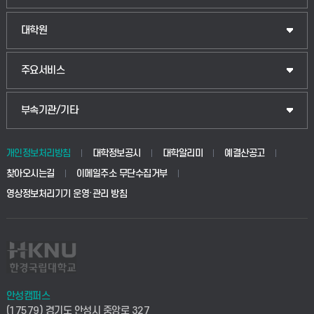
법경영학부
일반대학원
대학원
웰니스산업융합학부
산업대학원
입학안내
주요서비스
식물자원조경학부
공공정책대학원
웹메일
중앙도서관
부속기관/기타
동물생명융합학부
경영대학원
학사시스템(학부)
학생생활관(안성)
개인정보처리방침
대학정보공시
대학알리미
예결산공고
생명공학부
찾아오시는길
이메일주소 무단수집거부
교육대학원
학사시스템(전문학사 및 전공심화)
학생생활관(평택)
영상정보처리기기 운영·관리 방침
건설환경공학부
사이버캠퍼스(학부)
발전기금
사회안전시스템공학부
사이버캠퍼스(전문학사 및 전공심화)
산학협력단
식품생명화학공학부
시설바로처리서비스
취업지원센터
안성캠퍼스
(17579) 경기도 안성시 중앙로 327