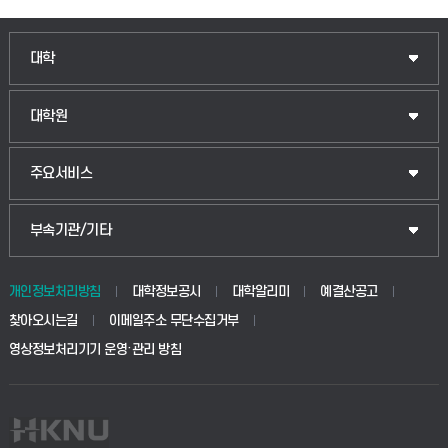
인문융합공공인재학부
대학
법경영학부
일반대학원
대학원
웰니스산업융합학부
산업대학원
입학안내
주요서비스
식물자원조경학부
공공정책대학원
웹메일
중앙도서관
부속기관/기타
동물생명융합학부
경영대학원
학사시스템(학부)
학생생활관(안성)
개인정보처리방침
대학정보공시
대학알리미
예결산공고
생명공학부
찾아오시는길
이메일주소 무단수집거부
교육대학원
학사시스템(전문학사 및 전공심화)
학생생활관(평택)
영상정보처리기기 운영·관리 방침
건설환경공학부
사이버캠퍼스(학부)
발전기금
사회안전시스템공학부
사이버캠퍼스(전문학사 및 전공심화)
산학협력단