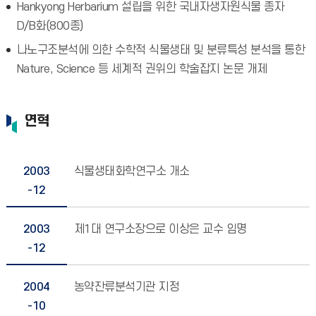
Hankyong Herbarium 설립을 위한 국내자생자원식물 종자
D/B화(800종)
나노구조분석에 의한 수학적 식물생태 및 분류특성 분석을 통한
Nature, Science 등 세계적 권위의 학술잡지 논문 개제
연혁
2003
식물생태화학연구소 개소
-12
2003
제1대 연구소장으로 이상은 교수 임명
-12
2004
농약잔류분석기관 지정
-10