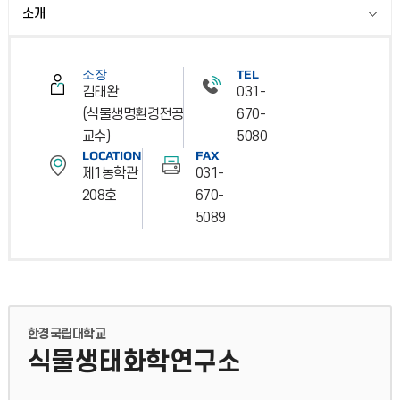
소개
소장
TEL
김태완
031-
(식물생명환경전공
670-
교수)
5080
LOCATION
FAX
제1농학관
031-
208호
670-
5089
한경국립대학교
식물생태화학연구소