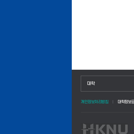
인문융합공공인재학부
대학
법경영학부
개인정보처리방침
대학정보
웰니스산업융합학부
식물자원조경학부