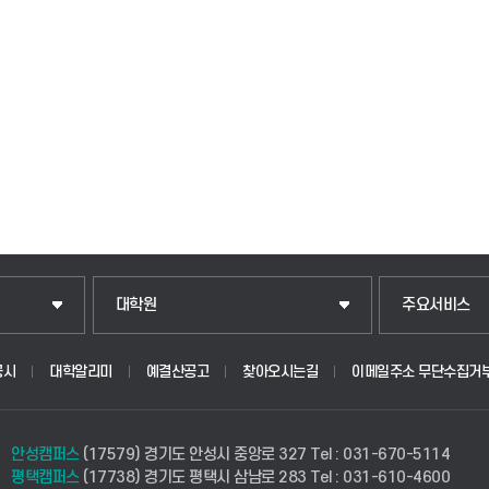
일반대학원
입학안내
대학원
주요서비스
산업대학원
웹메일
공시
대학알리미
예결산공고
찾아오시는길
이메일주소 무단수집거
공공정책대학원
학사시스템(학
안성캠퍼스
(17579) 경기도 안성시 중앙로 327
Tel : 031-670-5114
경영대학원
학사시스템(전
평택캠퍼스
(17738) 경기도 평택시 삼남로 283
Tel : 031-610-4600