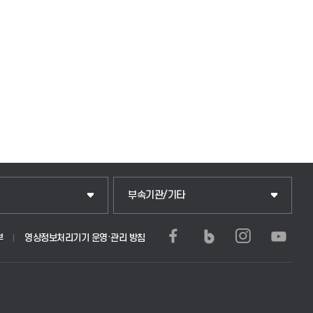
중앙도서관
부속기관/기타
학생생활관(안성)
부
영상정보처리기기 운영·관리 방침
부)
학생생활관(평택)
문학사 및 전공심화)
발전기금