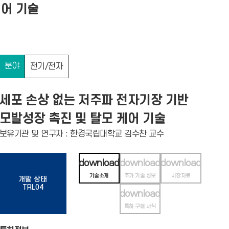
케어 기술
분야
전기/전자
세포 손상 없는 저주파 전자기장 기반
모발성장 촉진 및 탈모 케어 기술
보유기관 및 연구자 : 한경국립대학교 김수찬 교수
download
download
download
기술소개
추가 기술 정보
시장자료
개발 상태
TRL04
download
특허 구매 서식