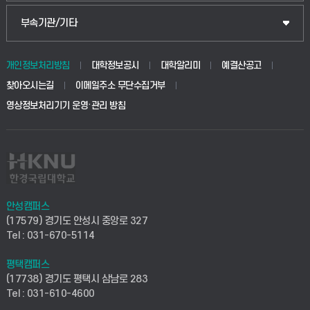
식물자원조경학부
공공정책대학원
웹메일
중앙도서관
부속기관/기타
동물생명융합학부
경영대학원
학사시스템(학부)
학생생활관(안성)
개인정보처리방침
대학정보공시
대학알리미
예결산공고
생명공학부
찾아오시는길
이메일주소 무단수집거부
교육대학원
학사시스템(전문학사 및 전공심화)
학생생활관(평택)
영상정보처리기기 운영·관리 방침
건설환경공학부
사이버캠퍼스(학부)
발전기금
사회안전시스템공학부
사이버캠퍼스(전문학사 및 전공심화)
산학협력단
식품생명화학공학부
시설바로처리서비스
취업지원센터
안성캠퍼스
(17579) 경기도 안성시 중앙로 327
컴퓨터응용수학부
연구실안전관리시스템
Tel : 031-670-5114
창업지원센터
ICT로봇기계공학부
평택캠퍼스
산학연구관리시스템
현장실습지원센터
(17738) 경기도 평택시 삼남로 283
Tel : 031-610-4600
전자전기공학부
찾아오시는길(안성)