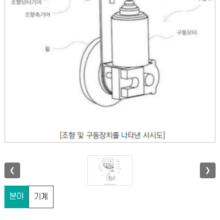
❮
❯
분야
기계