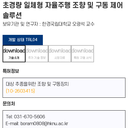
초경량 일체형 자율주행 조향 및 구동 제어
솔루션
보유기관 및 연구자 : 한경국립대학교 오광석 교수
개발 상태 TRL04
download
download
download
download
기술소개
추가 기술 정보
시장자료
특허 구매 서식
특허정보
대상 추종을위한 조향 및 구동장치
(10-2603415)
문의처
Tel: 031-670-5606
E-mail: boram0808@hknu.ac.kr