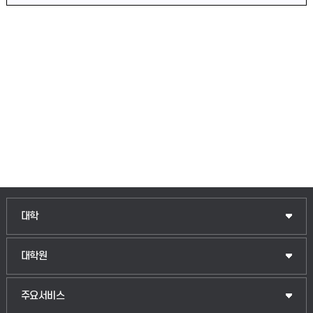
인문융합공공인재학부
대학
법경영학부
일반대학원
대학원
웰니스산업융합학부
산업대학원
입학안내
주요서비스