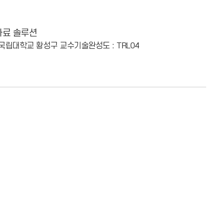
사료 솔루션
경국립대학교 황성구 교수
기술완성도 : TRL04