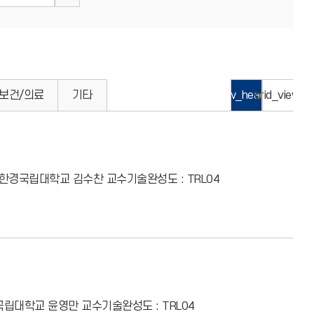
보건/의료
기타
view_headline
grid_view
: 한경국립대학교 김수찬 교수
기술완성도 : TRL04
경국립대학교 윤영만 교수
기술완성도 : TRL04