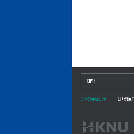
인문융합공공인재학부
대학
법경영학부
개인정보처리방침
대학정보
웰니스산업융합학부
식물자원조경학부