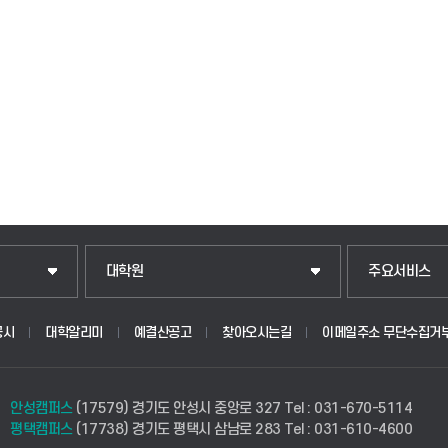
일반대학원
입학안내
대학원
주요서비스
산업대학원
웹메일
공시
대학알리미
예결산공고
찾아오시는길
이메일주소 무단수집거
공공정책대학원
학사시스템(학
안성캠퍼스
(17579) 경기도 안성시 중앙로 327
Tel : 031-670-5114
경영대학원
학사시스템(전
평택캠퍼스
(17738) 경기도 평택시 삼남로 283
Tel : 031-610-4600