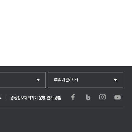
중앙도서관
부속기관/기타
학생생활관(안성)
부
영상정보처리기기 운영·관리 방침
부)
학생생활관(평택)
문학사 및 전공심화)
발전기금