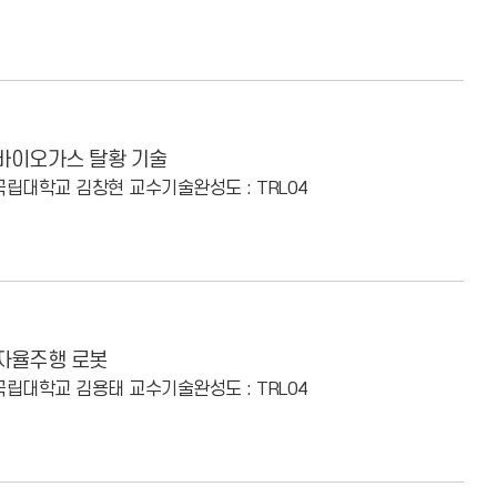
바이오가스 탈황 기술
경국립대학교 김창현 교수
기술완성도 : TRL04
자율주행 로봇
경국립대학교 김용태 교수
기술완성도 : TRL04