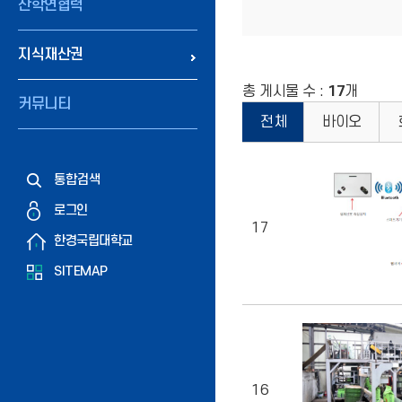
산학연협력
지식재산권
총 게시물 수 :
17
개
커뮤니티
전체
바이오
통합검색
로그인
17
한경국립대학교
SITEMAP
16