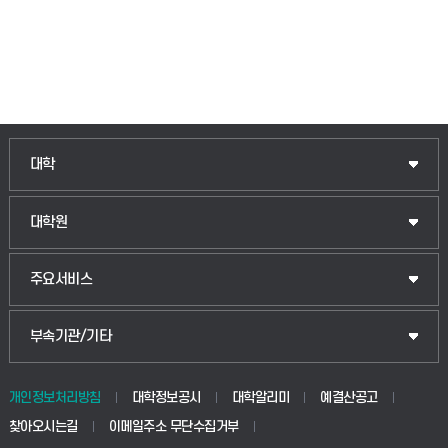
인문융합공공인재학부
대학
법경영학부
일반대학원
대학원
웰니스산업융합학부
산업대학원
입학안내
주요서비스
식물자원조경학부
공공정책대학원
웹메일
중앙도서관
부속기관/기타
동물생명융합학부
경영대학원
학사시스템(학부)
학생생활관(안성)
개인정보처리방침
대학정보공시
대학알리미
예결산공고
생명공학부
찾아오시는길
이메일주소 무단수집거부
교육대학원
학사시스템(전문학사 및 전공심화)
학생생활관(평택)