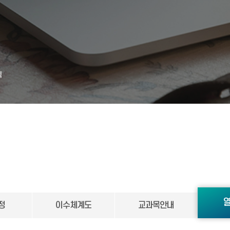
식
정
이수체계도
교과목안내