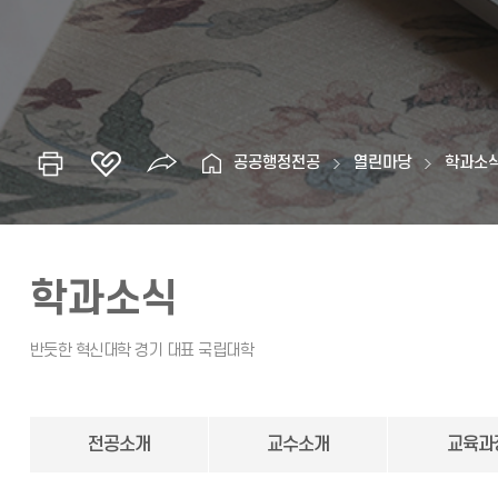
공공행정전공
열린마당
학과소
학과소식
전공소개
교수소개
교육과