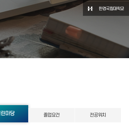
한경국립대학교
열린마당
졸업요건
전공위치