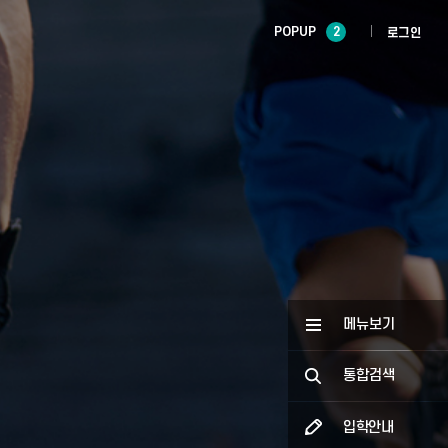
POPUP
2
로그인
메뉴보기
통합검색
입학안내