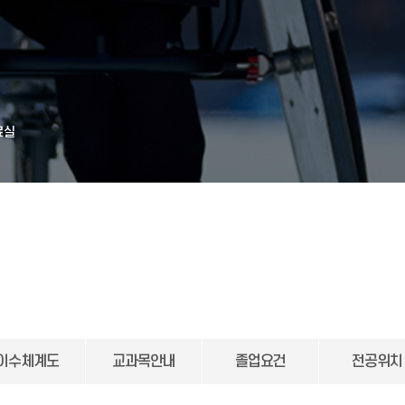
료실
이수체계도
교과목안내
졸업요건
전공위치