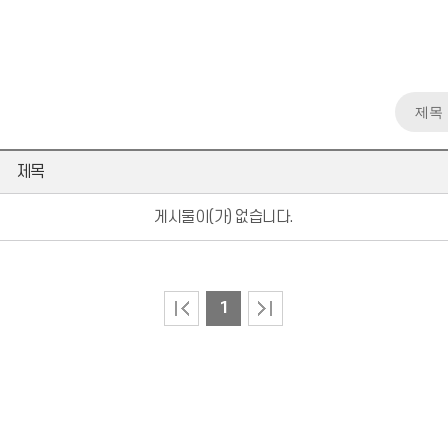
제목
게시물이(가) 없습니다.
1