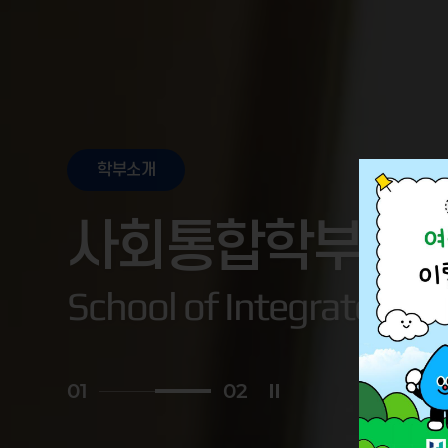
학부소개
사회통합학부
School of Integrated So
0
2
0
2