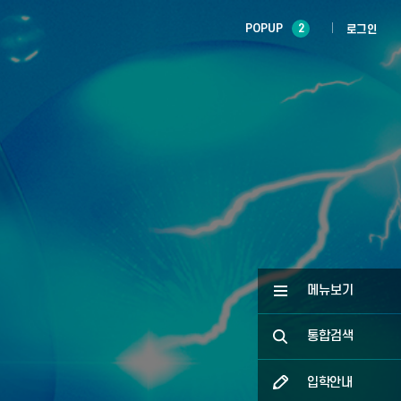
POPUP
2
로그인
메뉴보기
통합검색
입학안내