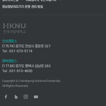
교육대학원
학사시스템(전문학사 및 전공심화)
학생생활관(평택)
영상정보처리기기 운영·관리 방침
건설환경공학부
사이버캠퍼스(학부)
발전기금
사회안전시스템공학부
사이버캠퍼스(전문학사 및 전공심화)
산학협력단
식품생명화학공학부
시설바로처리서비스
취업지원센터
안성캠퍼스
(17579) 경기도 안성시 중앙로 327
컴퓨터응용수학부
연구실안전관리시스템
Tel : 031-670-5114
창업지원센터
ICT로봇기계공학부
평택캠퍼스
산학연구관리시스템
현장실습지원센터
(17738) 경기도 평택시 삼남로 283
Tel : 031-610-4600
전자전기공학부
찾아오시는길(안성)
평생교육원
Copyright (c) Hankyong National University.
디자인건축융합학부
All Rights Reserved.
찾아오시는길(평택)
정보전산원
AI융합학부
통학버스안내(안성)
UD메이커스페이스