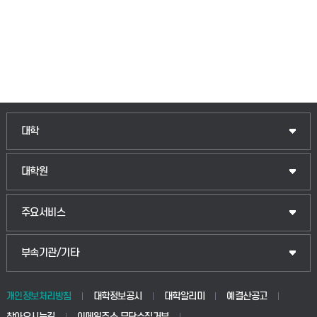
인문융합공공인재학부
대학
법경영학부
일반대학원
대학원
웰니스산업융합학부
산업대학원
입학안내
주요서비스
식물자원조경학부
공공정책대학원
웹메일
중앙도서관
부속기관/기타
동물생명융합학부
경영대학원
학사시스템(학부)
학생생활관(안성)
개인정보처리방침
대학정보공시
대학알리미
예결산공고
생명공학부
찾아오시는길
이메일주소 무단수집거부