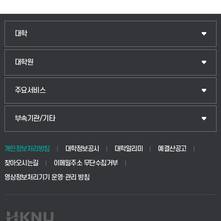
인문융합공공인재학부
대학
법경영학부
일반대학원
대학원
웰니스산업융합학부
산업대학원
입학안내
주요서비스
식물자원조경학부
공공정책대학원
웹메일
중앙도서관
부속기관/기타
동물생명융합학부
경영대학원
학사시스템(학부)
학생생활관(안성)
개인정보처리방침
대학정보공시
대학알리미
예결산공고
생명공학부
찾아오시는길
이메일주소 무단수집거부
교육대학원
학사시스템(전문학사 및 전공심화)
학생생활관(평택)
영상정보처리기기 운영·관리 방침
건설환경공학부
사이버캠퍼스(학부)
발전기금
사회안전시스템공학부
사이버캠퍼스(전문학사 및 전공심화)
산학협력단