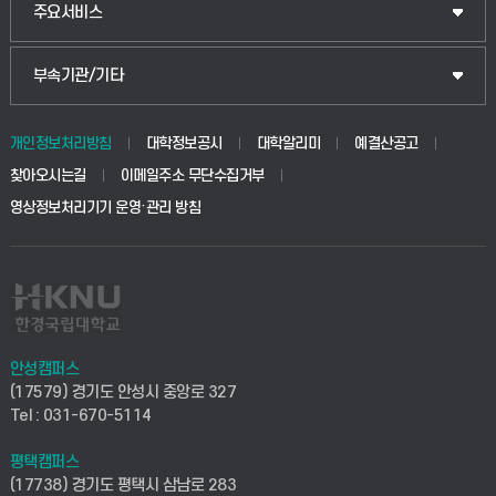
산업대학원
입학안내
주요서비스
식물자원조경학부
공공정책대학원
웹메일
중앙도서관
부속기관/기타
동물생명융합학부
경영대학원
학사시스템(학부)
학생생활관(안성)
개인정보처리방침
대학정보공시
대학알리미
예결산공고
생명공학부
찾아오시는길
이메일주소 무단수집거부
교육대학원
학사시스템(전문학사 및 전공심화)
학생생활관(평택)
영상정보처리기기 운영·관리 방침
건설환경공학부
사이버캠퍼스(학부)
발전기금
사회안전시스템공학부
사이버캠퍼스(전문학사 및 전공심화)
산학협력단
식품생명화학공학부
시설바로처리서비스
취업지원센터
안성캠퍼스
(17579) 경기도 안성시 중앙로 327
컴퓨터응용수학부
연구실안전관리시스템
Tel : 031-670-5114
창업지원센터
ICT로봇기계공학부
평택캠퍼스
산학연구관리시스템
현장실습지원센터
(17738) 경기도 평택시 삼남로 283