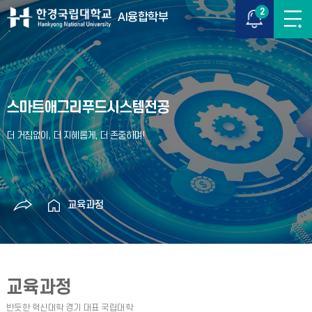
2
AI융합학부
스마트애그리푸드시스템전공
교육과정
교육과정