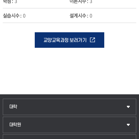
3
3
0
0
교양교육과정 보러가기
인문융합공공인재학부
대학
법경영학부
일반대학원
대학원
웰니스산업융합학부