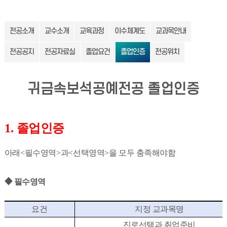
전공소개
교수소개
교육과정
이수체계도
교과목안내
전공공지
전공자료실
졸업요건
졸업인증
전공위치
귀금속보석공예전공 졸업인증
1.
졸업인증
아래
<
필수영역
>
과
<
선택영역
>
을 모두 충족해야함
◆
필수영역
요건
지정 교과목명
진로선택과 취업준비