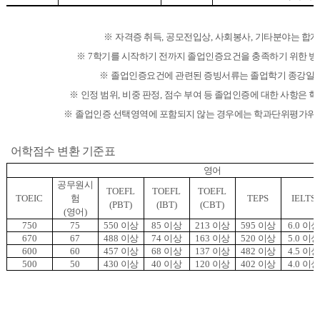
※
자격증 취득
,
공모전입상
,
사회봉사
,
기타분야는 합계
※
7
학기를 시작하기 전까지 졸업인증요건을 충족하기 위한 방
※
졸업인증요건에 관련된 증빙서류는 졸업학기 종강일
※
인정 범위
,
비중 판정
,
점수 부여 등 졸업인증에 대한 사항은
※
졸업인증 선택영역에 포함되지 않는 경우에는 학과단위평가위원회
어학점수 변환 기준표
영어
공무원시
TOEFL
TOEFL
TOEFL
TOEIC
험
TEPS
IELTS
(PBT)
(IBT)
(CBT)
(
영어
)
750
75
550
이상
85
이상
213
이상
595
이상
6.0
이상
670
67
488
이상
74
이상
163
이상
520
이상
5.0
이상
600
60
457
이상
68
이상
137
이상
482
이상
4.5
이상
500
50
430
이상
40
이상
120
이상
402
이상
4.0
이상