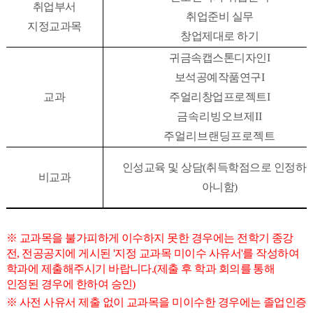
취업부서
취업준비 실무
지정교과목
창업제대로 하기
귀금속캡스톤디자인
I
보석공예작품연구
I
교과
주얼리창업프로젝트
I
금속리빙오브제II
주얼리브랜딩프로젝트
인성교육 및 상담
(
취득학점으로 인정하
비교과
아니함
)
※
교과목을 불가피하게 이수하지 못한 경우에는 전학기 종강
전, 전공공지에 게시된 '지정 교과목 미이수 사유서'를 작성하여
학과에 제출해주시기 바랍니다.(제출 후 학과 회의를 통해
인정된 경우에 한하여 승인)
※
사전 사유서 제출 없이 교과목을 미이수한 경우에는 졸업인증