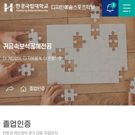
2
디자인예술스포츠학부
귀금속보석공예전공
졸업인증
졸업인증