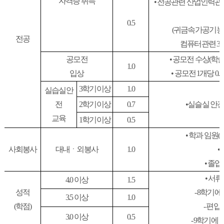
자격증 취득
•
전공관련 산업인력관리
0.5
(
귀금속가공기능
전공
컴퓨터관련
3
공모전
•
공모전 수상
(
학
1.0
입상
•
공모전
1
개당
0.5
3
학기이상
1.0
실습실안
전
2
학기이상
0.7
•
실슬실 안전
교육
1
학기이상
0.5
•
학과 임원
(
사회봉사
대내ㆍ외봉사
1.0
•
•
졸업
•
서류
4.0
이상
1.5
성적
- 8
학기에
3.5
이상
1.0
(
학점
)
-
편입
3.0
이상
0.5
- 9
학기에 