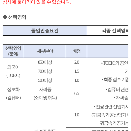
심사에 불이익이 있을 수 있습니다.
◆
선택영역
졸업인증요건
각종 선택영역
선택영역
세부분야
배점
(
분야
)
850
이상
2.0
•
TOEIC
외 공인
외국어
700
이상
1.5
기
(TOEIC)
•
최종 점수 기
500
이상
1.0
정보화
자격증
•
컴퓨터 관련 
0.5
(
컴퓨터
)
(
소지 및 취득
)
•
자격증
1
•
전공관련 산업기사 
1.0
(
귀금속가공산업기사
귀금속가공기
능