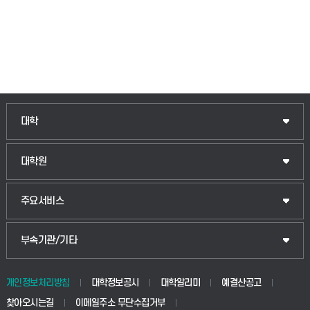
인문융합공공인재학부
대학
법경영학부
일반대학원
대학원
웰니스산업융합학부
산업대학원
입학안내
주요서비스
식물자원조경학부
공공정책대학원
웹메일
중앙도서관
부속기관/기타
동물생명융합학부
경영대학원
학사시스템(학부)
학생생활관(안성)
개인정보처리방침
대학정보공시
대학알리미
예결산공고
생명공학부
찾아오시는길
이메일주소 무단수집거부
교육대학원
학사시스템(전문학사 및 전공심화)