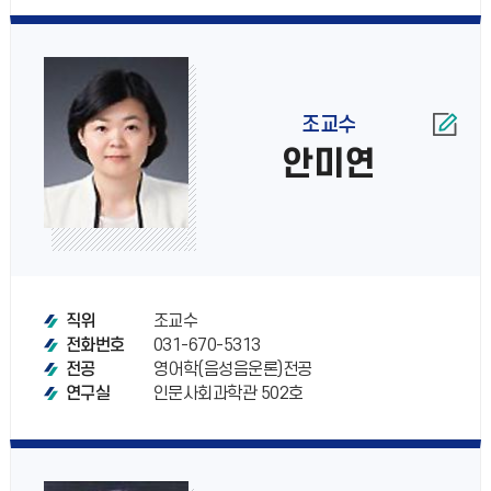
조교수
안미연
조교수
직위
031-670-5313
전화번호
영어학(음성음운론)전공
전공
인문사회과학관 502호
연구실