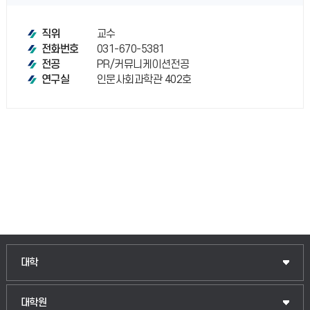
교수
직위
031-670-5381
전화번호
PR/커뮤니케이션전공
전공
인문사회과학관 402호
연구실
인문융합공공인재학부
대학
법경영학부
일반대학원
대학원