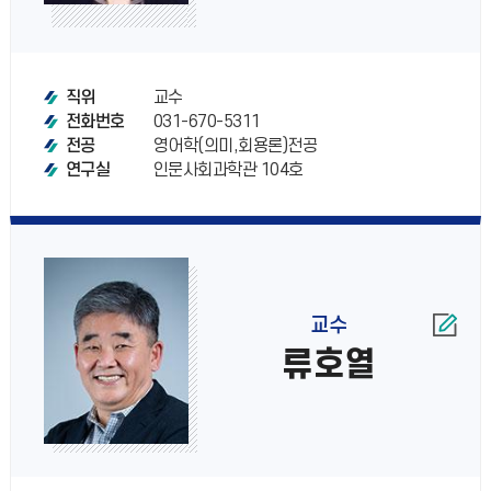
교수
직위
031-670-5311
전화번호
영어학(의미,회용론)전공
전공
인문사회과학관 104호
연구실
교수
류호열