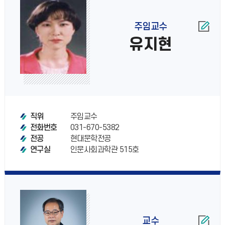
주임교수
유지현
주임교수
직위
031-670-5382
전화번호
현대문학전공
전공
인문사회과학관 515호
연구실
교수