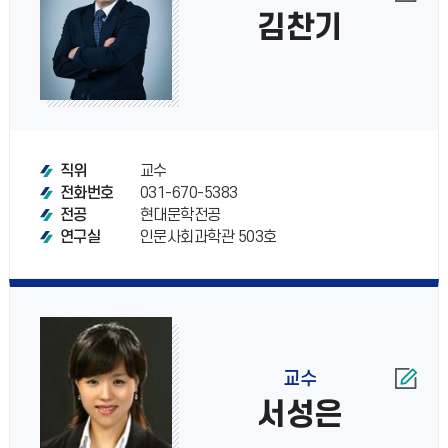
김찬기
교수
직위
031-670-5383
전화번호
현대문학전공
전공
인문사회과학관 503호
연구실
교수
서성은