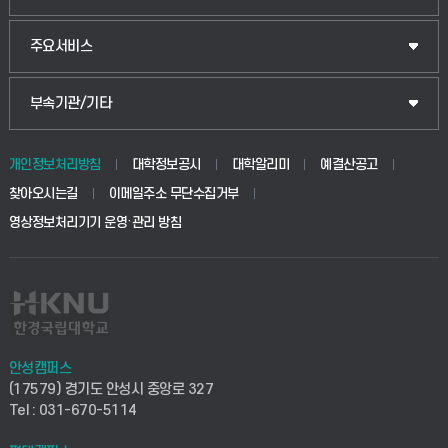
웰니스산업융합학부
산업대학원
입학안내
주요서비스
식물자원조경학부
공공정책대학원
웹메일
중앙도서관
부속기관/기타
동물생명융합학부
경영대학원
학사시스템(학부)
학생생활관(안성)
개인정보처리방침
대학정보공시
대학알리미
예결산공고
생명공학부
찾아오시는길
이메일주소 무단수집거부
교육대학원
학사시스템(전문학사 및 전공심화)
학생생활관(평택)
영상정보처리기기 운영·관리 방침
건설환경공학부
사이버캠퍼스(학부)
발전기금
사회안전시스템공학부
사이버캠퍼스(전문학사 및 전공심화)
산학협력단
식품생명화학공학부
시설바로처리서비스
취업지원센터
안성캠퍼스
(17579) 경기도 안성시 중앙로 327
컴퓨터응용수학부
연구실안전관리시스템
Tel : 031-670-5114
창업지원센터